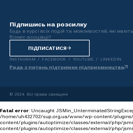
Підпишись на розсилку
Будь в курсі всіх подій та можливостей, які мают
бізнес-асоціації!
ПІДПИСАТИСЯ
INSTAGRAM
FACEBOOK
YOUTUBE
LINKEDIN
Рада з питань підтримки підприємництва
© 2024. Всі права захищені
Fatal error
: Uncaught JSMin_UnterminatedStringExcep
/home/uh432702/sup.org.ua/www/wp-content/plugins/a
content/plugins/autoptimize/classes/external/php/js
content/plugins/autoptimize/classes/external/php/js