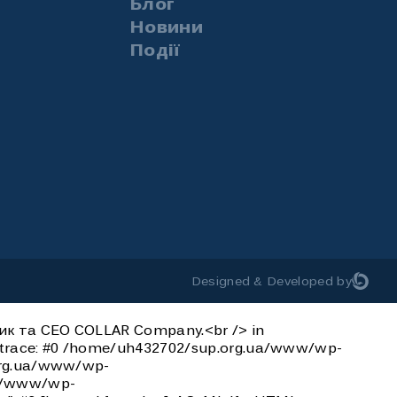
Блог
Новини
Події
Designed & Developed by
ник та СЕО COLLAR Company.<br /> in
 trace: #0 /home/uh432702/sup.org.ua/www/wp-
.org.ua/www/wp-
ua/www/wp-