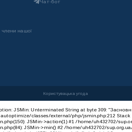
Чат-бот
ь члени нашої
Користувацька угода
tion: JSMin: Unterminated String at byte 309: "Заснов
utoptimize/classes/external/php/jsmin.php:212 Stack
min.php(150): JSMin->action(1) #1 /home/uh432702/sup
min.php(84): JSMin->min() #2 /home/uh432702/sup.org.