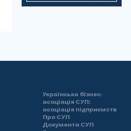
Українська бізнес-
асоціація СУП:
асоціація підприємств
Про СУП
Документи СУП