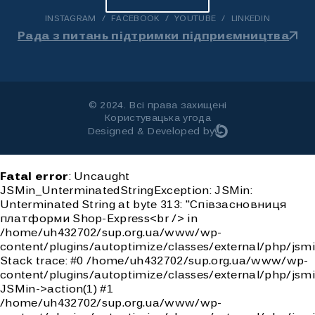
INSTAGRAM
FACEBOOK
YOUTUBE
LINKEDIN
Рада з питань підтримки підприємництва
© 2024. Всі права захищені
Користувацька угода
Designed & Developed by
Fatal error
: Uncaught
JSMin_UnterminatedStringException: JSMin:
Unterminated String at byte 313: "Співзасновниця
платформи Shop-Express<br /> in
/home/uh432702/sup.org.ua/www/wp-
content/plugins/autoptimize/classes/external/php/jsmi
Stack trace: #0 /home/uh432702/sup.org.ua/www/wp-
content/plugins/autoptimize/classes/external/php/jsmi
JSMin->action(1) #1
/home/uh432702/sup.org.ua/www/wp-