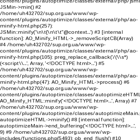
content/plugins/autoptimize/classes/external/php/jsmi
JSMin->min() #2
/home/uh432702/sup.org.ua/www/wp-
content/plugins/autoptimize/classes/external/php/ao-
minify-html.php(257):
JSMin::minify('\n\t{\n\t\t"@context...') #3 [internal
function]: AO_Minify_HTML->_removeScriptCB(Array)
#4 /home/uh432702/sup.org.ua/www/wp-
content/plugins/autoptimize/classes/external/php/ao-
minify-html.php(105): preg_replace_callback('/(\\s*)
(<script\\...', Array, '<!DOCTYPE html>...') #5
/home/uh432702/sup.org.ua/www/wp-
content/plugins/autoptimize/classes/external/php/ao-
minify-html.php(47): AO_Minify_HTML->process() #6
/home/uh432702/sup.org.ua/www/wp-
content/plugins/autoptimize/classes/autoptimizeHTML
AO_Minify_HTML::minify('<!DOCTYPE html>...', Array) #7
/home/uh432702/sup.org.ua/www/wp-
content/plugins/autoptimize/classes/autoptimizeMain.
autoptimizeHTML->minify() #8 [internal function]:
autoptimizeMain->end_buffering('<!DOCTYPE html>...',
9) #9 /home/uh432702/sup.org.ua/www/wp-
includes/functions.php(5493): ob_end_flush() #10